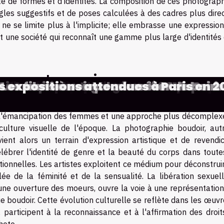
té de formes et d'identités. La composition de ces photograp
ngles suggestifs et de poses calculées à des cadres plus dire
ne se limite plus à l'implicite; elle embrasse une expressio
tant une société qui reconnaît une gamme plus large d'identités
vements sociaux
iques au service de l'obtention de l
s fréquentes dans l'utilisation des 
odes modernes pour une augmentat
l Reaver sur PS1 ? Achetez-le d’occ
faire recours à un site de streaming 
avoriser l’engagement grâce au diver
e bon cours de langue pour vos beso
iens qui vont rouvrir en 2021, après
matériel de base pour un tatoueur pr
 sur les perles méconnues de l'iman A
 diamant : que faut-il savoir sur cet a
e la technologie audio sur l'économ
t d'Isabelle Huppert Actrice totaleme
mment choisir une encre de tatouag
s expositions attendues à Paris en 2
omment faire un abonnement Netflix
ourquoi acheter des produits en ligne
Les meilleures galeries d'art de Pari
Les films à voir pour arrêter de boire
Le meilleur acteur de tous les temps
Que savoir de la pleine conscience ?
Les temples de l'art contemporain
Les œuvres des grands artistes
 fortement marquée par les mouvements féministes et la libér
t l'émancipation des femmes et une approche plus décomplex
culture visuelle de l'époque. La photographie boudoir, autr
vient alors un terrain d'expression artistique et de revendi
lébrer l'identité de genre et la beauté du corps dans toute
tionnelles. Les artistes exploitent ce médium pour déconstrui
e de la féminité et de la sensualité. La libération sexuell
une ouverture des moeurs, ouvre la voie à une représentation
e boudoir. Cette évolution culturelle se reflète dans les œuv
 participent à la reconnaissance et à l'affirmation des droit
hoto.