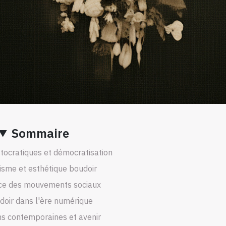
Sommaire
stocratiques et démocratisation
sme et esthétique boudoir
nce des mouvements sociaux
doir dans l'ère numérique
ns contemporaines et avenir