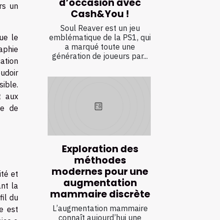
d’occasion avec
rs un
Cash&You !
Soul Reaver est un jeu
ue le
emblématique de la PS1, qui
a marqué toute une
aphie
génération de joueurs par...
cation
oudoir
ible.
t aux
he de
Exploration des
méthodes
modernes pour une
té et
augmentation
ant la
mammaire discrète
il du
L’augmentation mammaire
e est
connaît aujourd’hui une