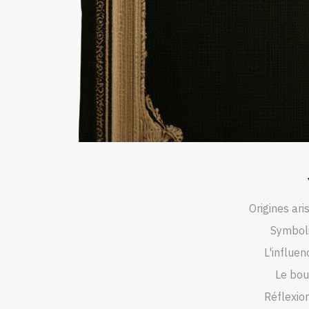
Origines ari
Symboli
L'influe
Le bou
Réflexio