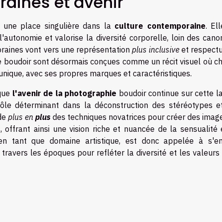
aines et avenir
i une place singulière dans la
culture contemporaine
. El
autonomie et valorise la diversité corporelle, loin des cano
oraines vont vers une représentation
plus inclusive
et respect
hie boudoir sont désormais conçues comme un récit visuel où c
 unique, avec ses propres marques et caractéristiques.
 que
l'avenir de la photographie
boudoir continue sur cette l
rôle déterminant dans la déconstruction des stéréotypes e
 de
plus en
plus
des techniques novatrices pour créer des image
offrant ainsi une vision riche et nuancée de la sensualité 
en tant que domaine artistique, est donc appelée à s'enr
ravers les époques pour refléter la diversité et les valeurs