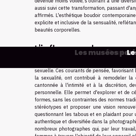
devenue moins voilée, s'ouvrant à une diversi
aussi suivi cette transformation, passant d'a
affirmés. L'esthétique boudoir contemporaine 
explicite et inclusive de la sensualité, reflé
beautés corporelles.
L'influence des mou
Les innovations technolog
Exploration des erreur
Exploration des méth
Vous êtes fan de Sou
Quelques raisons de 
Marché en ligne : f
Comment choisir l
Les musées paris
Quel est le 
Que retenir
La broderie
L'impact d
Portrai
Co
Le
C
P
Au XXe siècle, la photographie boudoir a été
sexuelle. Ces courants de pensée, favorisan
la sexualité, ont contribué à remodeler la 
cantonnée à l'intimité et à la discrétion, de
personnelle. Elle permet d'explorer et de cé
formes, sans les contraintes des normes tradi
stéréotypes et proposer une vision renouvelé
questionnant les tabous et en plaidant pour 
authentique et diversifiée dans la photographi
nombreux photographes qui, par leur travail,
femmes à travers l'objectif de leur appareil p