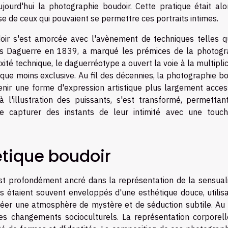
ourd'hui la photographie boudoir. Cette pratique était alo
esse de ceux qui pouvaient se permettre ces portraits intimes.
oir s'est amorcée avec l'avènement de techniques telles q
is Daguerre en 1839, a marqué les prémices de la photogr
té technique, le daguerréotype a ouvert la voie à la multipli
que moins exclusive. Au fil des décennies, la photographie b
ir une forme d'expression artistique plus largement access
 l'illustration des puissants, s'est transformé, permettan
 de capturer des instants de leur intimité avec une touc
tique boudoir
t profondément ancré dans la représentation de la sensuali
imes étaient souvent enveloppés d'une esthétique douce, utilis
créer une atmosphère de mystère et de séduction subtile. Au f
es changements socioculturels. La représentation corporell