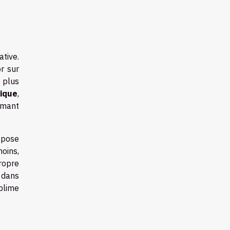
tive.
r sur
 plus
ique
,
imant
e pose
moins,
ropre
 dans
blime