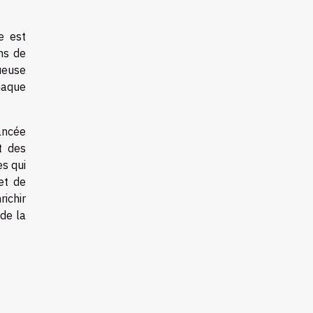
le est
ns de
ueuse
haque
ancée
t des
s qui
et de
ichir
 de la