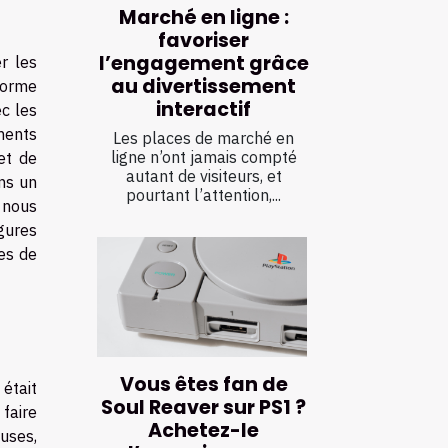
Marché en ligne :
favoriser
l’engagement grâce
r les
au divertissement
forme
interactif
c les
ments
Les places de marché en
ligne n’ont jamais compté
et de
autant de visiteurs, et
ans un
pourtant l’attention,...
 nous
gures
es de
Vous êtes fan de
 était
Soul Reaver sur PS1 ?
 faire
Achetez-le
uses,