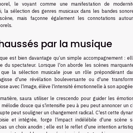
rporel, le voyant comme une manifestation de moderni
si, la sélection des genres musicaux dans les bandes sonor
scène, mais façonne également les connotations autou
orels.
haussés par la musique
que est bien davantage qu’un simple accompagnement : ell
lle du spectateur. Lorsque l'on aborde les scènes marquant
e que la sélection musicale joue un rôle prépondérant da
agisse d'une révélation bouleversante ou d'une transform
ose avec l'image, élève l'intensité émotionnelle à son apogée
matière, saura utiliser le crescendo pour guider les émotio
e mélodie douce qui s'intensifie peu à peu peut annoncer un c
rupte peut souligner un changement radical. C'est cette dyna
oisie et intégrée, forge l'impact indélébile d'une scène s
pas un choix anodin ; elle est le reflet d'une intention artisti