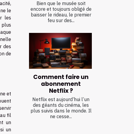
Bien que le musée soit
acité,
encore et toujours obligé de
gne le
baisser le rideau, le premier
r les
feu sur des...
 plus
haque
nelle
r des
ion de
Comment faire un
abonnement
Netflix ?
ène et
Netflix est aujourd’hui l’un
jouent
des géants du cinéma, les
ervir
plus suivis dans le monde. Il
au fil
ne cesse...
nt un
si un