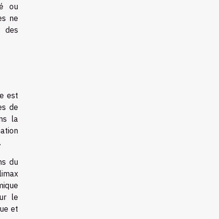
té ou
es ne
r des
e est
es de
ns la
ation
.
ns du
limax
mique
ur le
que et