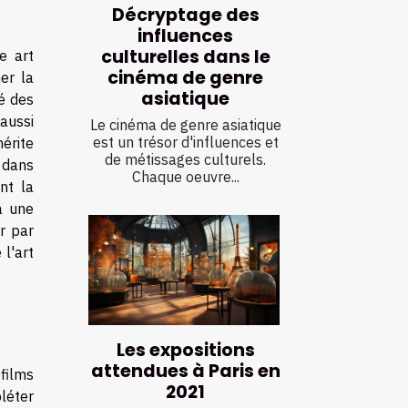
Décryptage des
influences
culturelles dans le
e art
cinéma de genre
er la
asiatique
é des
aussi
Le cinéma de genre asiatique
est un trésor d'influences et
érite
de métissages culturels.
z dans
Chaque oeuvre...
nt la
à une
er par
l'art
Les expositions
attendues à Paris en
 films
2021
léter