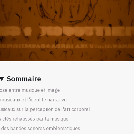
Sommaire
ose entre musique et image
usicaux et l'identité narrative
sicaux sur la perception de l'art corporel
 clés rehaussés par la musique
el des bandes sonores emblématiques