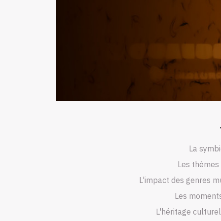
La symbi
Les thèmes m
L'impact des genres mu
Les moments
L'héritage cultur