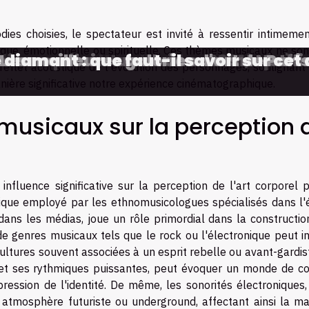
dies choisies, le spectateur est invité à ressentir intimemen
sique, émotionnelle ou spirituelle. Ces thèmes musicaux ne so
fluences culturelles dans le cinéma 
iens qui vont rouvrir en 2021, après
 diamant : que faut-il savoir sur cet a
omment faire un abonnement Netflix
Les meilleures galeries d'art de Pari
flet acoustique de l'évolution des personnages, soulignant 
manière significative notre expérience cinématographique.
musicaux sur la perception 
fluence significative sur la perception de l'art corporel p
nique employé par les ethnomusicologues spécialisés dans l'
dans les médias, joue un rôle primordial dans la constructio
de genres musicaux tels que le rock ou l'électronique peut in
ltures souvent associées à un esprit rebelle ou avant-gardist
 et ses rythmiques puissantes, peut évoquer un monde de co
pression de l'identité. De même, les sonorités électroniques,
 atmosphère futuriste ou underground, affectant ainsi la ma