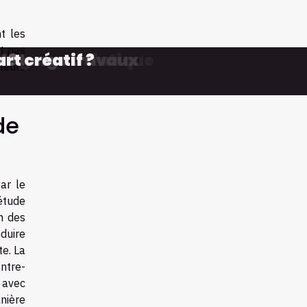
t les
nt pas
de genre asiatique
 de longs travaux
rt créatif ?
 ?
s
leurs
de
ar le
étude
n des
duire
e. La
ntre-
 avec
nière