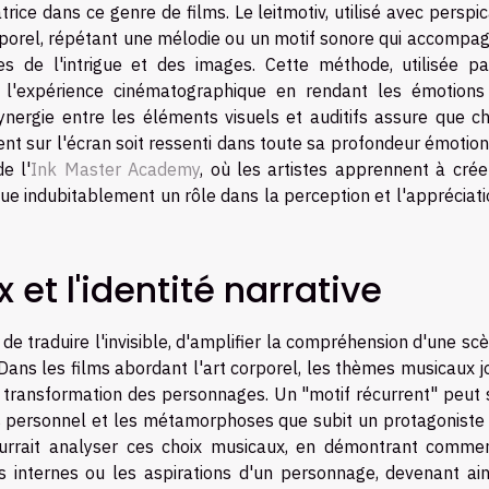
trice dans ce genre de films. Le leitmotiv, utilisé avec perspic
orporel, répétant une mélodie ou un motif sonore qui accompa
es de l'intrigue et des images. Cette méthode, utilisée pa
 l'expérience cinématographique en rendant les émotions
ynergie entre les éléments visuels et auditifs assure que c
 sur l'écran soit ressenti dans toute sa profondeur émotion
e l'
Ink Master Academy
, où les artistes apprennent à crée
ue indubitablement un rôle dans la perception et l'appréciat
et l'identité narrative
e traduire l'invisible, d'amplifier la compréhension d'une sc
 Dans les films abordant l'art corporel, les thèmes musicaux 
 transformation des personnages. Un "motif récurrent" peut s
urs personnel et les métamorphoses que subit un protagoniste 
ourrait analyser ces choix musicaux, en démontrant comme
its internes ou les aspirations d'un personnage, devenant ain