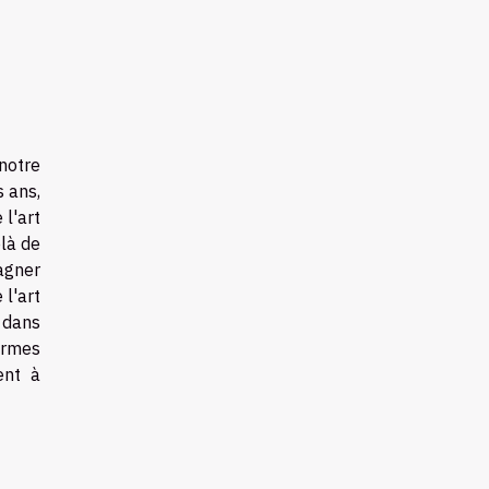
notre
s ans,
 l'art
là de
pagner
 l'art
 dans
ormes
ent à