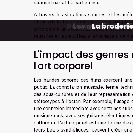
élément narratif à part entière.
À travers les vibrations sonores et les mélo
étapes de la transformation, qu'elle soit phy
Décryptage des in
Les musées paris
La broderie
C
simplement un accompagnement; ils sont le re
réussites et leurs luttes, et enrichissant de 
L'impact des genres 
l'art corporel
Les bandes sonores des films exercent une in
public. La connotation musicale, terme tech
des sous-cultures et de leur représentation 
stéréotypes à l'écran. Par exemple, l'usage 
une connexion immédiate avec certaines subcu
musique rock, avec ses guitares électriques
culture où l'art corporel est une forme d'ex
leurs beats synthétiques, peuvent créer une